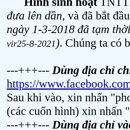
Hình sinh hoạt
TNTTBS
đưa lên dần
, và đã bắt đầ
ngày 1-3-2018 đã tạm thờ
)
. Chúng ta có b
vir25-8-2021
---+++---
Dùng địa chỉ ch
https://www.facebook.c
Sau khi vào, xin nhấn "pho
(các cuốn hình) xin nhấn "s
---+++---
Dùng địa chỉ vào