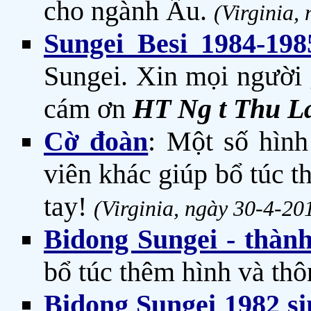
cho ngành Ấu.
(Virginia,
Sungei Besi 1984-19
Sungei. Xin mọi người 
cám ơn
HT Ng t Thu L
Cờ đoàn
: Một số hìn
viên khác giúp bổ túc t
tay!
(Virginia, ngày 30-4-20
Bidong Sungei - thành
bổ túc thêm hình và thô
Bidong Sungei 1982 si