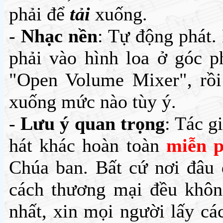
phải để
tải
xuống.
-
Nhạc nền
: Tự động phát.
phải vào hình loa ở góc 
"Open Volume Mixer", rồi 
xuống mức nào tùy ý.
-
Lưu ý quan trọng
: Tác g
hát khác hoàn toàn
miễn p
Chúa ban. Bất cứ nơi đâu 
cách thương mại đều không
nhất, xin mọi người lấy các