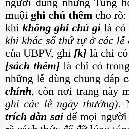
người dùng những Tung h
muội
ghi chú thêm
cho rõ: 
khi
không ghi chú gì
là có
khi khác số thứ tự ở các lễ
của UBPV, ghi
[k]
là chỉ c
[sách thêm]
là chỉ có tron
những lễ dùng chung đáp ca
chính
, còn nơi trang này 
ghi các lễ ngày thường)
. 
trích dẫn sai
để mọi người 