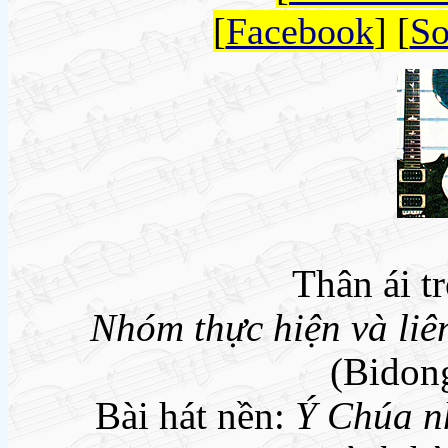
[
Facebook
] [
So
Thân ái t
Nhóm thực hiện và liên
(Bidong
Bài hát nền:
Ý Chúa n