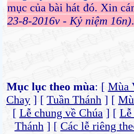
mục của bài hát đó. Xin c
23-8-2016v - Kỷ niệm 16n)
Mục lục theo mùa
: [
Mùa 
Chay
] [
Tuần Thánh
] [
Mù
[
Lễ chung về Chúa
] [
Lễ
Thánh
] [
Các lễ riêng th