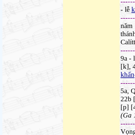
---
---
- lễ
k
---
---
năm
thán
Calít
---
---
9a
- 
[k]
,
khấn
---
---
5a
, 
22b
[p]
[
(Ga 
---
---
Vọn