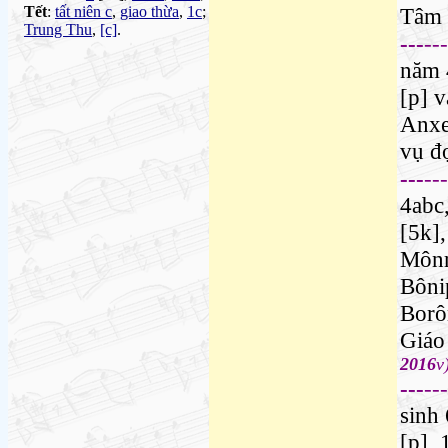
Tết
:
tất niên c
,
giao thừa
,
1c
;
Tâm
Trung Thu
,
[c]
.
---
---
năm
[p]
v
Anx
vụ đ
---
---
4abc
[5k]
Môn
Bôni
Bor
Giáo
2016
v
---
---
sinh
[p]
,