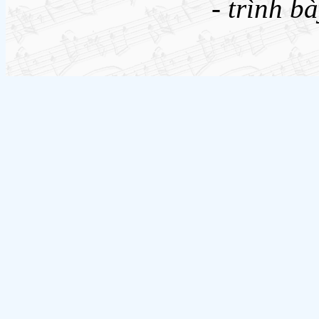
-
trình bà