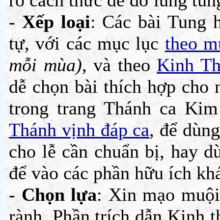
rõ cách thức để đỡ lúng tún
-
Xếp loại
: Các bài Tung
tự, với các mục lục
theo m
mỗi mùa)
, và theo
Kinh T
dễ chọn bài thích hợp cho 
trong trang Thánh ca Kim
Thánh vịnh đáp ca
, để dùn
cho lễ cần chuẩn bị, hay 
để vào các phần hữu ích kh
-
Chọn lựa
: Xin mạo muội
rành. Phần trích dẫn Kinh 