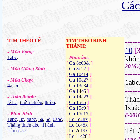
Các
TÌM THEO LỄ
:
TÌM THEO KINH
---
---
THÁNH
:
10
[3
-
Mùa Vọng
:
1abc
.
-
Phúc âm
:
khôn
[
Ga 6c63&
]
2016
v
-
Mùa Giáng Sinh
:
[
Ga 8c12
]
---
---
[
Ga 10c14
]
-
Mùa Chay
:
[
Ga 10c27
]
1
abc
4a
,
5c
.
[
Ga 13c34
]
---
---
[
Ga 14c6
]
-
Tuần thánh
:
[
Ga 14c23
]
Thán
lễ Lá
,
thứ 5 chiều
,
thứ 6
.
[
Ga 15c5
]
Ixaá
[
Ga 15c9
]
-
Phục Sinh
:
[
Ga 15c15
]
8-201
1abc
,
3c
,
4abc
,
5a
,
5c
,
6abc
,
[
Lc 1c28x
]
---
---
Thăng thiên abc
,
Thánh
[
Lc 1c45x
]
Tết t
Tâm c-k2
.
[
Lc 2c19x
]
[
Lc 11c28
]
ngày