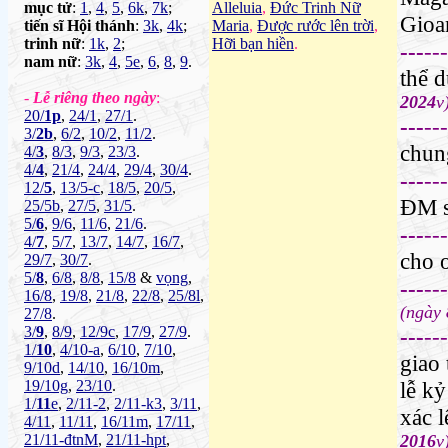
mục tử
:
1
,
4
,
5
,
6k
,
7k
;
Alleluia
,
Đức Trinh Nữ
Gioa
tiến sĩ Hội thánh
:
3k
,
4k
;
Maria
,
Được rước lên trời
,
trinh nữ
:
1k
,
2
;
Hỡi bạn hiền
.
---
---
nam nữ
:
3k
,
4
,
5e
,
6
,
8
,
9
.
thể 
-
Lễ riêng theo ngày
:
2024
v
20/
1p
,
24/1
,
27/1
.
---
---
3/
2b
,
6/2
,
10/2
,
11/2
.
chu
4/
3
,
8/3
,
9/3
,
23/3
.
4/
4
,
21/4
,
24/4
,
29/4
,
30/4
.
---
---
12/
5
,
13/5-c
,
18/5
,
20/5
,
ĐM s
25/5b
,
27/5
,
31/5
.
5/
6
,
9/6
,
11/6
,
21/6
.
---
---
4/
7
,
5/7
,
13/7
,
14/7
,
16/7
,
cho 
29/7
,
30/7
.
5/
8
,
6/8
,
8/8
,
15/8
&
vọng
,
---
---
16/8
,
19/8
,
21/8
,
22/8
,
25/8l
,
(ngày
27/8
.
3/
9
,
8/9
,
12/9c
,
17/9
,
27/9
.
---
---
1/
10
,
4/10-a
,
6/10
,
7/10
,
giao 
9/10d
,
14/10
,
16/10m
,
19/10g
,
23/10
.
lễ k
1/
11
e
,
2/11-2
,
2/11-k3
,
3/11
,
xác l
4/11
,
11/11
,
16/11m
,
17/11
,
21/11-đtnM
,
21/11-hpt
,
2016
v