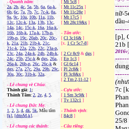
-
Quanh năm
:
[
Mt 5c8
]
---
---
2a
,
2b
,
4c
,
5a
,
5b
,
6a
,
6a-k
,
[
Mt 11c25x
]
6b
,
6c
,
7a
,
7b
,
7c
,
7c-k
,
8a
,
[
Mt 11c28e
]
nữ-
5
9a
,
9c
,
10a
,
10b
,
11a
,
11b
,
[
Mt 17c5
]
dầu-
12c
,
12c-k
,
13a
,
13b
,
13c
,
[
Mt 28c19&x
]
14a
,
14c
,
15c-k
,
16a
,
16a-k
,
---
---
16b
,
16b-k
,
17a-k
,
17b-p
,
-
Tân ước
:
[p]
,
19b-p
,
19c
,
20ab
,
20c
,
20c-
[
Cl 3c16&
]
k
,
21a
,
21b
,
21b-k
,
21c
,
[x.
1 Cr 5c7-8
]
21b
21c-k
,
22a
,
22b
,
22c
,
23a-p
,
2016
v
23c
,
24a
,
24a-k
,
24b
,
24b-k
,
[
2 Cr 8c9
&
dgs
]
---
---
24c
,
25b
,
25c-k
&
dgs
,
26a
,
[
Ep 1c3
]
26a-k
,
26b-p
,
26c
,
26c-k
&
[
Gl 6c14
]
dung
dgs
,
27a
,
27c
,
29a
,
29b
,
29c
,
[
Pl 2c8&
]
---
---
30a
,
30c
,
31b-k
,
32a
.
[
Pl 3c8&x
]
[
2 Tm 2,11-12
]
(nh
-
Lễ chung về Chúa
:
7c
[k
Thánh giá
:
1
;
-
Cựu ước
:
Thánh Tâm
:
2
,
2e
,
4
,
5
.
[
1 Sm 3c9&
]
Phan
[
Tv 132c1
]
Phan
-
Lễ chung Đức Mẹ
:
1
,
2
,
3
,
4
,
4k
,
5k
, Mẫu tâm
-
Thánh vịnh
:
Gon
[k]
,
[dttnM-k]
.
[
84c8
]
25/8
-
Lễ chung các thánh
:
-
Câu riêng
:
Maga