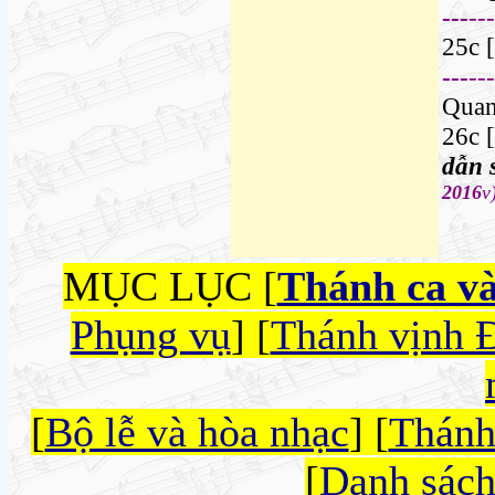
---
---
25c
---
---
Quan
26c
dẫn 
2016
v
MỤC LỤC [
Thánh ca v
Phụng vụ
] [
Thánh vịnh 
[
Bộ lễ và hòa nhạc
] [
Thánh
[
Danh sách