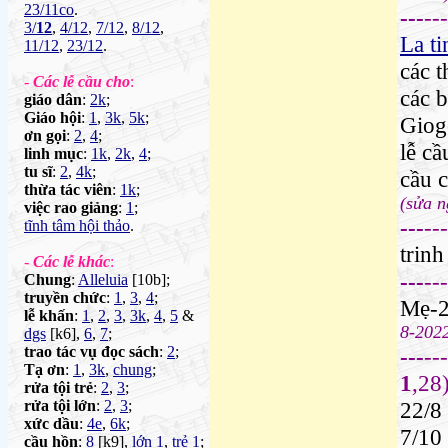
23/11co
.
---
---
3/
12
,
4/12
,
7/12
,
8/12
,
La ti
11/12
,
23/12
.
các 
-
Các lễ cầu cho
:
các 
giáo dân
:
2k
;
Giáo hội
:
1
,
3k
,
5k
;
Giog
ơn gọi
:
2
,
4
;
lễ c
linh mục
:
1k
,
2k
,
4
;
tu sĩ
:
2
,
4k
;
cầu c
thừa tác viên
:
1k
;
(sửa 
việc rao giảng
:
1
;
---
---
tĩnh tâm hội thảo
.
trinh
-
Các lễ khác
:
---
---
Chung
:
Alleluia
[10b];
truyền chức
:
1
,
3
,
4
;
Mẹ-
lễ khấn
:
1
,
2
,
3
,
3k
,
4
,
5
&
8-202
dgs
[k6],
6
,
7
;
trao tác vụ đọc sách
:
2
;
---
---
Tạ ơn
:
1
,
3k
,
chung
;
1
,28
rửa tội trẻ
:
2
,
3
;
rửa tội lớn
:
2
,
3
;
22/8
xức dầu
:
4e
,
6k
;
7/10
cầu hồn
:
8
[k9],
lớn 1
,
trẻ 1
;