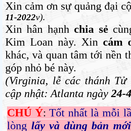
Xin cảm ơn sự quảng đại cộ
11-2022
v)
.
Xin hân hạnh
chia sẻ
cùng
Kim Loan này. Xin
cám 
khác, và quan tâm tới nền 
góp nhỏ bé này.
(Virginia, lễ các thánh T
cập nhật: Atlanta ngày
24-
CHÚ Ý
:
Tốt nhất là mỗi l
lòng
lấy và dùng bản mới