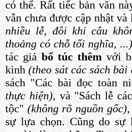
có thể. Rất tiếc bản văn n
vẫn chưa được cập nhật và
nhiều lễ, đôi khi câu khô
thoảng có chỗ tối nghĩa, ...
tác giả
bổ túc thêm
với b
kinh
(theo sát các sách bài
sách "Các bài đọc toàn n
thực hiện)
, và "Sách lễ cá
tộc"
(không rõ nguồn gốc)
,
sự lựa chọn. Cũng do sự 