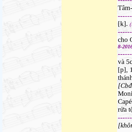
Tâm
---
---
[k]
.
---
---
cho 
8-201
---
---
và 5
[p]
,
thán
[Cbđ
Moni
Capé
rửa t
---
---
[khô