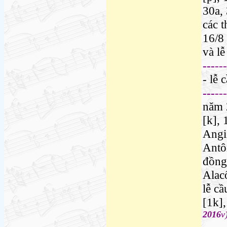
30a
,
các 
16/8
và lễ
---
---
- lễ 
---
---
năm
[k]
,
Angi
Antô
đồng
Alac
lễ cầ
[1k],
2016
v
---
---